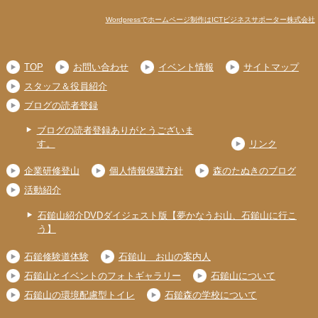
Wordpressでホームページ制作はICTビジネスサポーター株式会社
TOP
お問い合わせ
イベント情報
サイトマップ
スタッフ＆役員紹介
ブログの読者登録
ブログの読者登録ありがとうございま
す。
リンク
企業研修登山
個人情報保護方針
森のたぬきのブログ
活動紹介
石鎚山紹介DVDダイジェスト版【夢かなうお山、石鎚山に行こ
う】
石鎚修験道体験
石鎚山 お山の案内人
石鎚山とイベントのフォトギャラリー
石鎚山について
石鎚山の環境配慮型トイレ
石鎚森の学校について