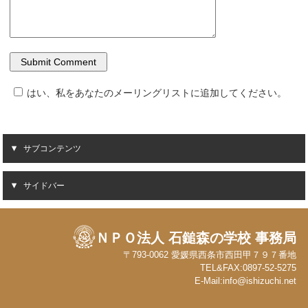
はい、私をあなたのメーリングリストに追加してください。
サブコンテンツ
サイドバー
ＮＰＯ法人 石鎚森の学校 事務局
〒793-0062 愛媛県西条市西田甲７９７番地
TEL&FAX:0897-52-5275
E-Mail:info@ishizuchi.net