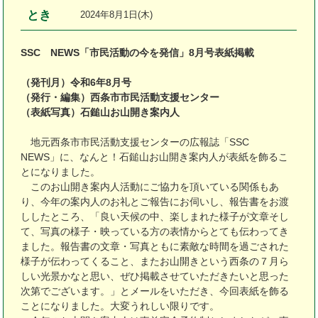
とき
2024年8月1日(木)
SSC
NEWS「市民活動の今を発信」8月号表紙掲載
（発刊月）令和
6
年
8
月号
（発行・編集）西条市市民活動支援センター
（表紙写真）石鎚山お山開き案内人
地元西条市市民活動支援センターの広報誌「SSC
NEWS」に、なんと！石鎚山お山開き案内人が表紙を飾るこ
とになりました。
このお山開き案内人活動にご協力を頂いている関係もあ
り、今年の案内人のお礼とご報告にお伺いし、報告書をお渡
ししたところ、「良い天候の中、楽しまれた様子が文章そし
て、写真の様子・映っている方の表情からとても伝わってき
ました。報告書の文章・写真ともに素敵な時間を過ごされた
様子が伝わってくること、またお山開きという西条の７月ら
しい光景かなと思い、ぜひ掲載させていただきたいと思った
次第でございます。」とメールをいただき、今回表紙を飾る
ことになりました。大変うれしい限りです。